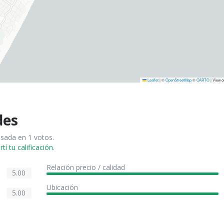
Leaflet
|
©
OpenStreetMap
©
CARTO
| View 
des
asada en 1 votos.
í tu calificación
.
Relación precio / calidad
5.00
Ubicación
5.00