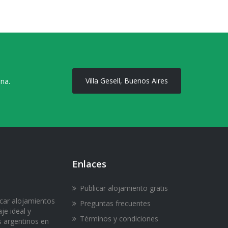
Villa Gesell, Buenos Aires
ona.
Enlaces
Publicar alojamiento gratis
icar alojamientos
Preguntas frecuentes
je ideal y
Términos y condiciones
s argentinos en