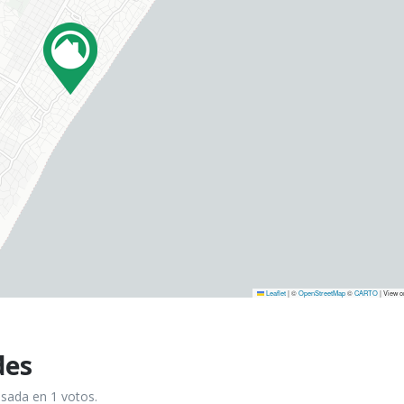
Leaflet
|
©
OpenStreetMap
©
CARTO
| View 
des
asada en 1 votos.