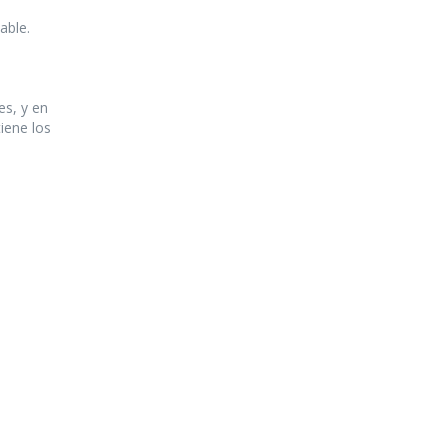
able.
es, y en
iene los