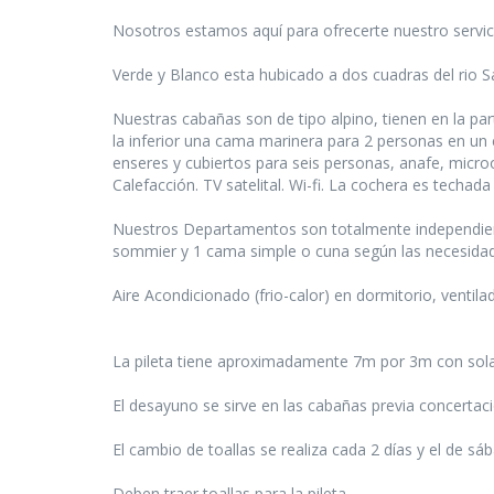
Nosotros estamos aquí para ofrecerte nuestro servici
Verde y Blanco esta hubicado a dos cuadras del rio San
Nuestras cabañas son de tipo alpino, tienen en la pa
la inferior una cama marinera para 2 personas en un 
enseres y cubiertos para seis personas, anafe, microo
Calefacción. TV satelital. Wi-fi. La cochera es techad
Nuestros Departamentos son totalmente independiente
sommier y 1 cama simple o cuna según las necesida
Aire Acondicionado (frio-calor) en dormitorio, ventila
La pileta tiene aproximadamente 7m por 3m con solar
El desayuno se sirve en las cabañas previa concertaci
El cambio de toallas se realiza cada 2 días y el de sá
Deben traer toallas para la pileta.