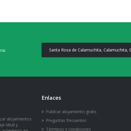
Santa Rosa de Calamuchita, Calamuchita,
ona.
Enlaces
Publicar alojamiento gratis
icar alojamientos
Preguntas frecuentes
je ideal y
Términos y condiciones
s argentinos en