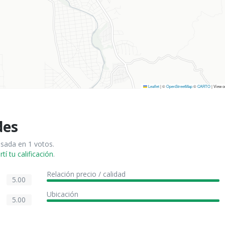
Leaflet
|
©
OpenStreetMap
©
CARTO
| View 
des
asada en 1 votos.
í tu calificación
.
Relación precio / calidad
5.00
Ubicación
5.00