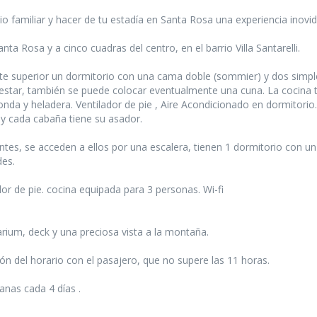
o familiar y hacer de tu estadía en Santa Rosa una experiencia inovid
ta Rosa y a cinco cuadras del centro, en el barrio Villa Santarelli.
rte superior un dormitorio con una cama doble (sommier) y dos simpl
estar, también se puede colocar eventualmente una cuna. La cocina t
nda y heladera. Ventilador de pie , Aire Acondicionado en dormitorio.
a y cada cabaña tiene su asador.
s, se acceden a ellos por una escalera, tienen 1 dormitorio con un
des.
dor de pie. cocina equipada para 3 personas. Wi-fi
ium, deck y una preciosa vista a la montaña.
ón del horario con el pasajero, que no supere las 11 horas.
banas cada 4 días .