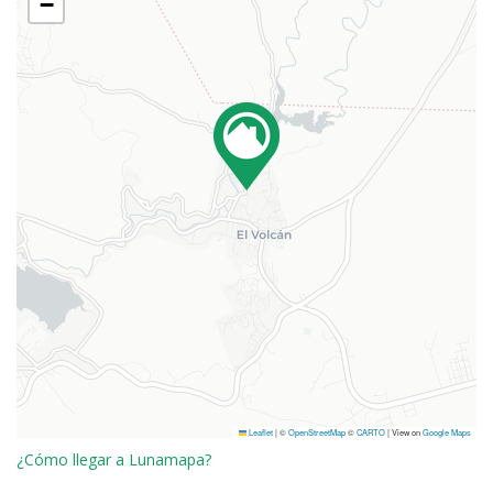
−
Leaflet
|
©
OpenStreetMap
©
CARTO
| View on
Google Maps
¿Cómo llegar a Lunamapa?