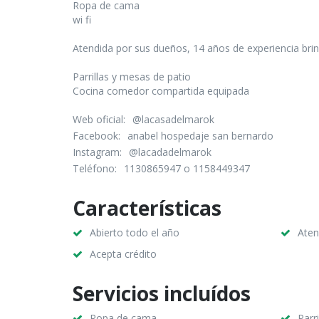
Ropa de cama
wi fi
Atendida por sus dueños, 14 años de experiencia brin
Parrillas y mesas de patio
Cocina comedor compartida equipada
Web oficial:
@lacasadelmarok
Facebook:
anabel hospedaje san bernardo
Instagram:
@lacadadelmarok
Teléfono:
1130865947 o 1158449347
Características
Abierto todo el año
Aten
Acepta crédito
Servicios incluídos
Ropa de cama
Parri