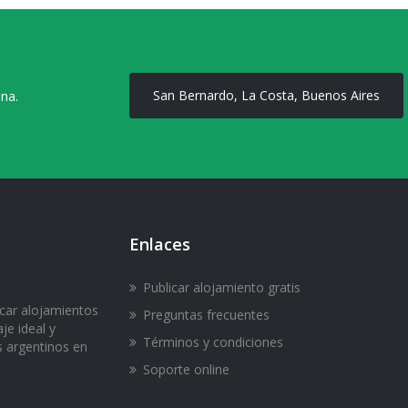
San Bernardo, La Costa, Buenos Aires
ona.
Enlaces
Publicar alojamiento gratis
icar alojamientos
Preguntas frecuentes
je ideal y
Términos y condiciones
s argentinos en
Soporte online