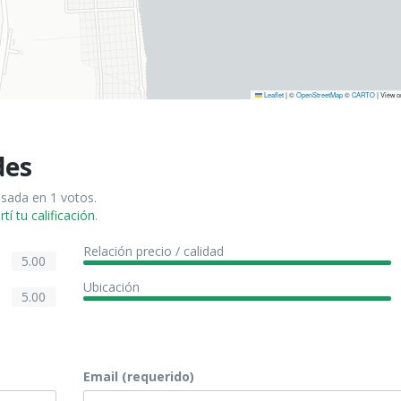
Leaflet
|
©
OpenStreetMap
©
CARTO
| View 
des
asada en 1 votos.
í tu calificación
.
Relación precio / calidad
5.00
Ubicación
5.00
Email (requerido)