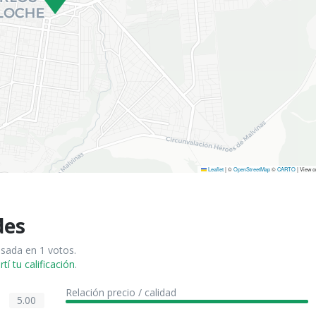
Leaflet
|
©
OpenStreetMap
©
CARTO
| View 
des
asada en 1 votos.
í tu calificación
.
Relación precio / calidad
5.00