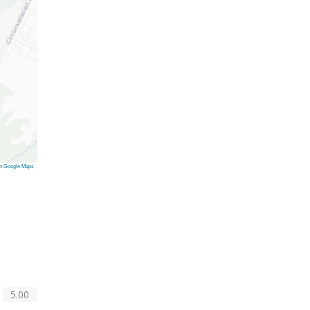
on
Google Maps
5.00