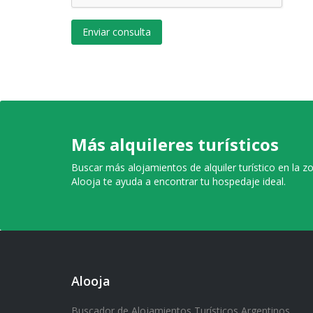
Enviar consulta
Más alquileres turísticos
Buscar más alojamientos de alquiler turístico en la z
Alooja te ayuda a encontrar tu hospedaje ideal.
Alooja
Buscador de Alojamientos Turísticos Argentinos