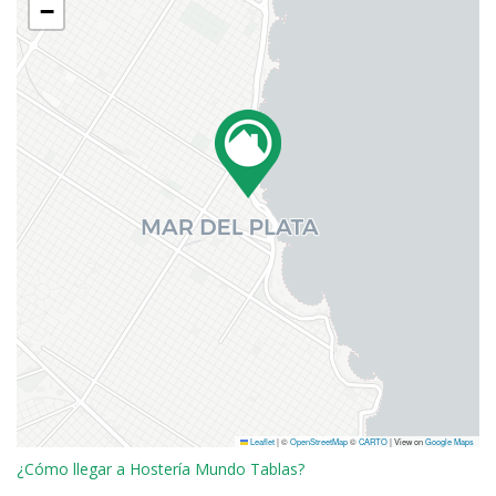
−
Leaflet
|
©
OpenStreetMap
©
CARTO
| View on
Google Maps
¿Cómo llegar a Hostería Mundo Tablas?