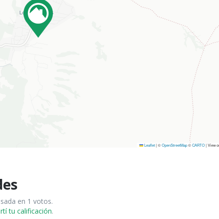
Leaflet
|
©
OpenStreetMap
©
CARTO
| View 
des
asada en 1 votos.
í tu calificación
.