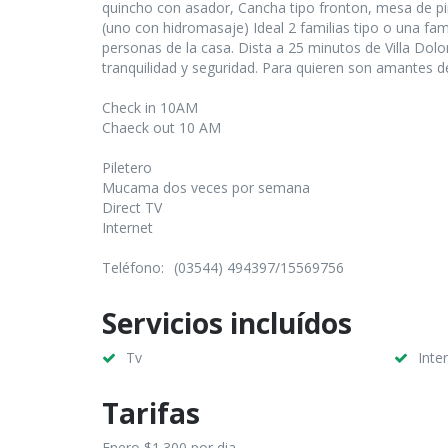
quincho con asador, Cancha tipo fronton, mesa de pin
(uno con hidromasaje) Ideal 2 familias tipo o una fa
personas de la casa. Dista a 25 minutos de Villa Dol
tranquilidad y seguridad. Para quieren son amantes de 
Check in 10AM
Chaeck out 10 AM
Piletero
Mucama dos veces por semana
Direct TV
Internet
Teléfono:
(03544) 494397/15569756
Servicios incluídos
Tv
Inte
Tarifas
Enero $1.300 por dia